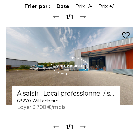
Trier par :
Date
Prix -/+
Prix +/-
1/1
À saisir . Local professionnel / stockage de 400 m² à Wittenheim !
68270 Wittenheim
Loyer 3 700 €/mois
1/1