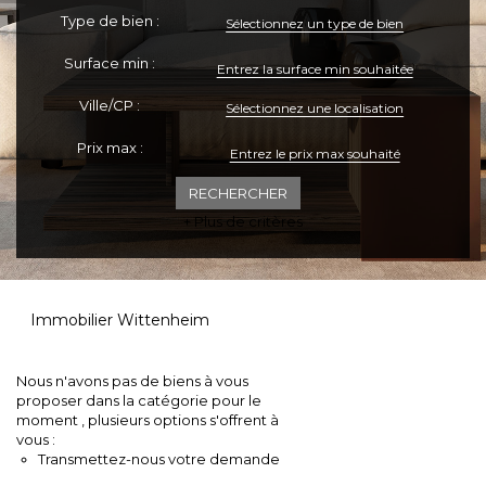
Type de bien :
Sélectionnez un type de bien
ESPACE CLIENTS
Surface min :
Ville/CP :
Sélectionnez une localisation
Prix max :
+ Plus de critères
Immobilier Wittenheim
Nous n'avons pas de biens à vous
proposer dans la catégorie pour le
moment , plusieurs options s'offrent à
vous :
Transmettez-nous votre demande