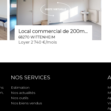
Local commercial de 200m2 / ascenseur
68270 WITTENHEIM
Loyer 2 740 €/mois
NOS SERVICES
A
ns
Estimation
M
n,
Nos actualités
Ma
Nos outils
A
Nos biens vendus
Vi
A