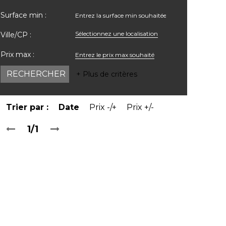
Surface min :
Sélectionnez une localisation
Ville/CP :
Prix max :
+ Plus de critères
Trier par :
Date
Prix -/+
Prix +/-
1/1