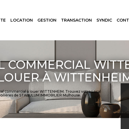
NTE
LOCATION
GESTION
TRANSACTION
SYNDIC
CONT
L COMMERCIAL WITTE
LOUER À WITTENHEI
ocal commercial à louer WITTENHEIM. Trouvez votre Local
bilières de STABULUM IMMOBILIER Mulhouse.