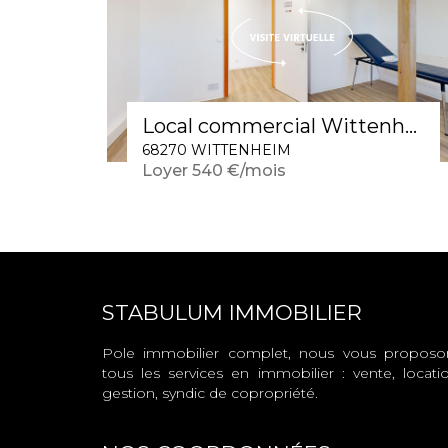
Local commercial Wittenheim 1 pièce(s) 25 m2
68270 WITTENHEIM
Loyer 540 €/mois
STABULUM IMMOBILIER
Pole immobilier complet, nous vous proposo
tous les services en immobilier : vente, locatio
gestion, syndic de copropriété.