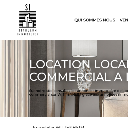
QUI SOMMES NOUS
VE
LOCATION LOCA
COMMERCIAL A 
Sur notre site consultez les annonces immobilière de L
commercial sur WITTENHEIM grâce aux annonces immo
Immobilier WITTENHEIM