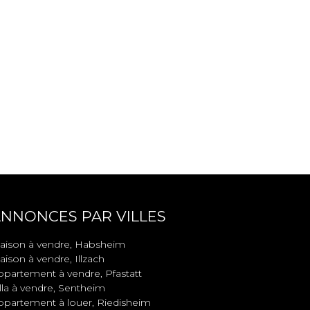
NNONCES PAR VILLES
aison à vendre, Habsheim
ison à vendre, Illzach
ppartement à vendre, Pfastatt
lla à vendre, Sentheim
ppartement à louer, Riedisheim