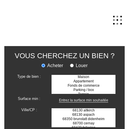
QUI SOMMES NOUS
VOUS CHERCHEZ UN BIEN ?
VENTE
Acheter
Louer
LOCATION
Type de bien :
GESTION
TRANSACTION
Estimation
Surface min :
SYNDIC
Ville/CP :
ActuCopro
CONTACT