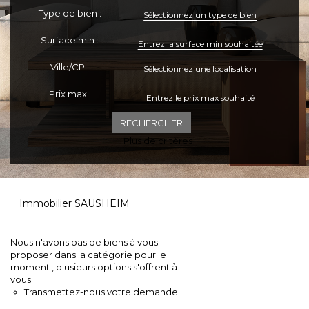
Type de bien :
Sélectionnez un type de bien
ESPACE CLIENTS
Surface min :
Ville/CP :
Sélectionnez une localisation
Prix max :
+ Plus de critères
Immobilier SAUSHEIM
Nous n'avons pas de biens à vous
proposer dans la catégorie pour le
moment , plusieurs options s'offrent à
vous :
Transmettez-nous votre demande