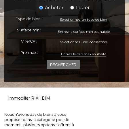
Acheter
Louer
ESPACE CLIENTS
Type de bien :
Sélectionnez un type de bien
Surface min :
Ville/CP :
Sélectionnez une localisation
Prix max :
+ Plus de critères
Immobilier RIXHEIM
Nous n'avons pas de biens à vous
proposer dans la catégorie pour le
moment , plusieurs options s'offrent à