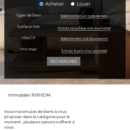
Acheter
Louer
ESPACE CLIENTS
Type de bien :
Sélectionnez un type de bien
Surface min :
Ville/CP :
Sélectionnez une localisation
Prix max :
+ Plus de critères
Immobilier RIXHEIM
Nous n'avons pas de biens à vous
proposer dans la catégorie pour le
moment , plusieurs options s'offrent à
vous :