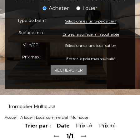
Acheter
Louer
ESPACE CLIENTS
Type de bien :
Sélectionnez un type de bien
Surface min :
Ville/CP :
Sélectionnez une localisation
Prix max :
+ Plus de critères
Immobilier Mulhouse
Accueil
A louer
Local commercial
Mulhouse
Trier par :
Date
Prix -/+
Prix +/-
1/1