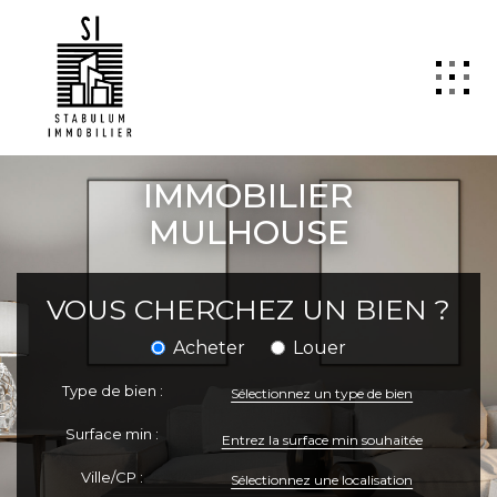
QUI SOMMES NOUS
IMMOBILIER
VENTE
MULHOUSE
LOCATION
GESTION
VOUS CHERCHEZ UN BIEN ?
TRANSACTION
Acheter
Louer
Estimation
Type de bien :
Sélectionnez un type de bien
SYNDIC
Surface min :
ActuCopro
Ville/CP :
Sélectionnez une localisation
CONTACT