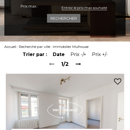
Prix max :
ESPACE CLIENTS
+ Plus de critères
Accueil
Recherche par ville
immobilier Mulhouse
Trier par :
Date
Prix -/+
Prix +/-
1/2