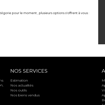
égorie pour le moment , plusieurs options s'offrent à vous :
NOS SERVICES
A
ns
Estimation
M
n,
Nos actualités
A
Nos outils
Vi
Nos biens vendus
A
B