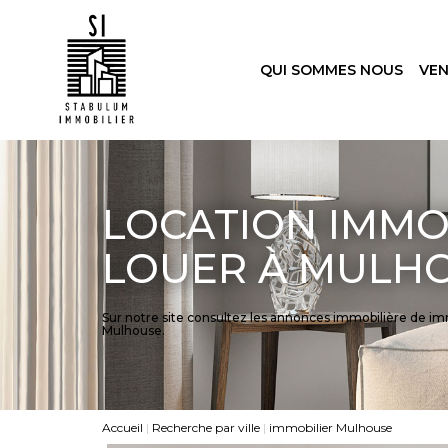
QUI SOMMES NOUS
VE
LOCATION IMMO
LOUER À MULH
Sur notre site consultez les annonces immobilière de 
Mulhouse.
Accueil
Recherche par ville
immobilier Mulhouse