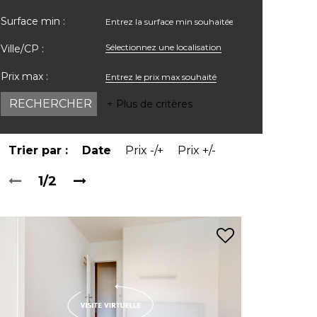
Surface min :
Sélectionnez une localisation
Ville/CP :
Prix max :
+ Plus de critères
Trier par :
Date
Prix -/+
Prix +/-
1/2