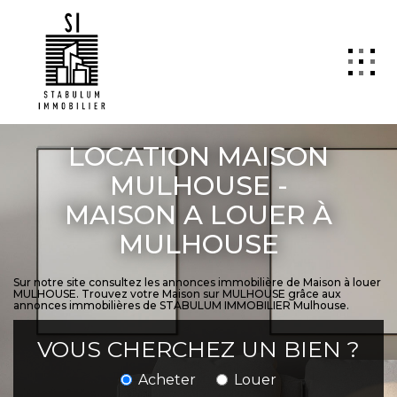
QUI SOMMES NOUS
LOCATION MAISON
VENTE
MULHOUSE -
MAISON A LOUER À
LOCATION
MULHOUSE
GESTION
TRANSACTION
Sur notre site consultez les annonces immobilière de Maison à louer
MULHOUSE. Trouvez votre Maison sur MULHOUSE grâce aux
Estimation
annonces immobilières de STABULUM IMMOBILIER Mulhouse.
SYNDIC
VOUS CHERCHEZ UN BIEN ?
ActuCopro
Acheter
Louer
CONTACT