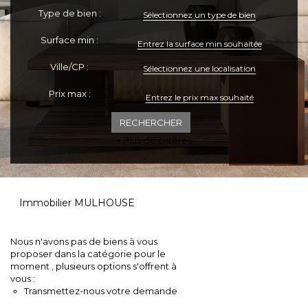
Type de bien :
Sélectionnez un type de bien
ESPACE CLIENTS
Surface min :
Ville/CP :
Sélectionnez une localisation
Prix max :
+ Plus de critères
Immobilier MULHOUSE
Nous n'avons pas de biens à vous
proposer dans la catégorie pour le
moment , plusieurs options s'offrent à
vous :
Transmettez-nous votre demande