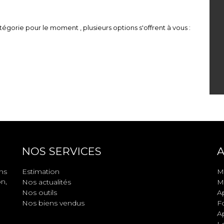
égorie pour le moment , plusieurs options s'offrent à vous :
NOS SERVICES
A
ns
Estimation
Ma
n,
Nos actualités
Ma
Nos outils
A
Nos biens vendus
F
A