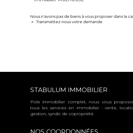
Nous n'avons pas de biens à vous proposer dans la cat
Transmettez-nous votre demande
STABULUM IMMOBILIER
Pole immobilier complet, nous vous proposo
tous les services en immobilier : vente, locatio
gestion, syndic de copropriété.
NOS COORDONNÉES