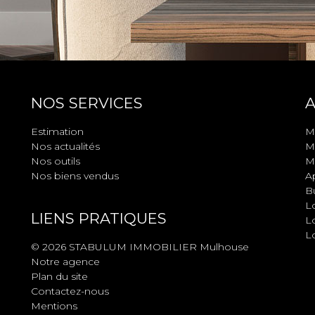
NOS SERVICES
A
Estimation
M
Nos actualités
Ma
Nos outils
Ma
Nos biens vendus
A
B
L
LIENS PRATIQUES
Lo
L
© 2026 STABULUM IMMOBILIER Mulhouse
Notre agence
Plan du site
Contactez-nous
Mentions