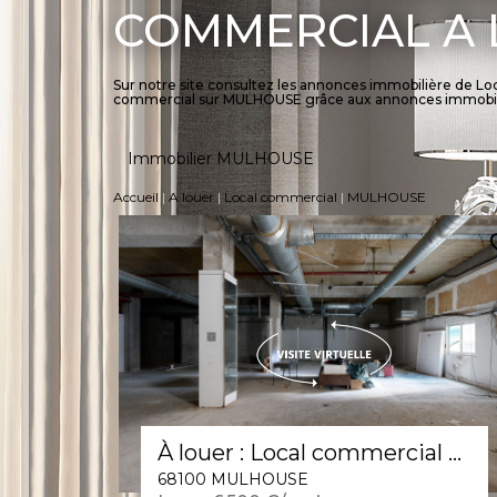
COMMERCIAL A
Sur notre site consultez les annonces immobilière de L
commercial sur MULHOUSE grâce aux annonces immobi
Immobilier MULHOUSE
Accueil
A louer
Local commercial
MULHOUSE
À louer : Local commercial d'exception en hyper centre de Mulhouse , surface de 1000m2
68100 MULHOUSE