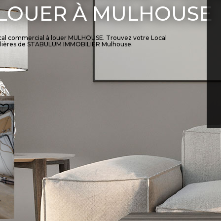
 LOUER À MULHOUSE
ocal commercial à louer MULHOUSE. Trouvez votre Local
lières de STABULUM IMMOBILIER Mulhouse.