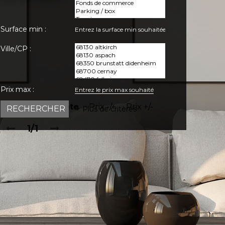
Surface min :
Ville/CP :
Prix max :
Trier par :
Date
Prix -/+
Prix +/-
+ Plus de critères
1/1