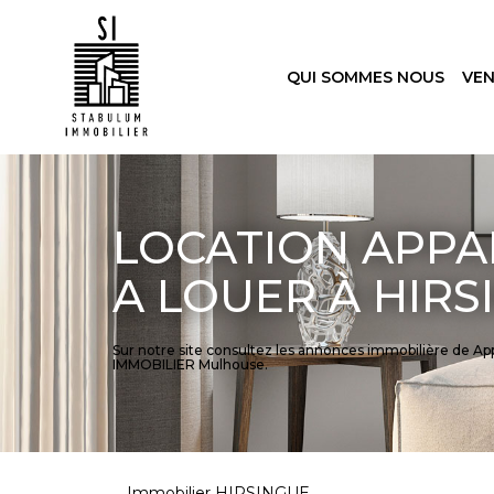
QUI SOMMES NOUS
VE
LOCATION APPA
A LOUER À HIRS
Sur notre site consultez les annonces immobilière de
IMMOBILIER Mulhouse.
Immobilier HIRSINGUE