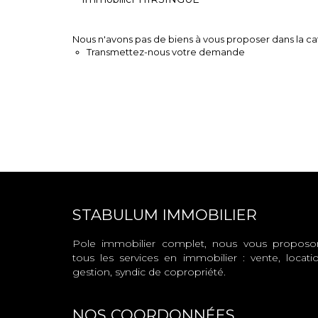
Nous n'avons pas de biens à vous proposer dans la cat
Transmettez-nous votre demande
STABULUM IMMOBILIER
Pole immobilier complet, nous vous proposo
tous les services en immobilier : vente, locatio
gestion, syndic de copropriété.
NOS COORDONNÉES