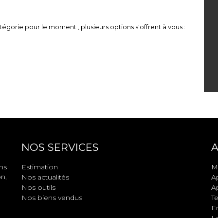
égorie pour le moment , plusieurs options s'offrent à vous :
NOS SERVICES
A
ns
Estimation
M
n,
Nos actualités
A
Nos outils
A
Nos biens vendus
Te
En