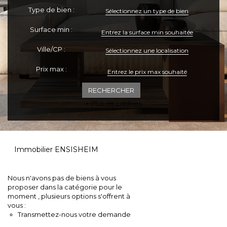
Type de bien :
Sélectionnez un type de bien
ESPACE CLIENTS
Surface min :
Ville/CP :
Sélectionnez une localisation
Prix max :
+ Plus de critères
Immobilier ENSISHEIM
Nous n'avons pas de biens à vous
proposer dans la catégorie pour le
moment , plusieurs options s'offrent à
vous :
Transmettez-nous votre demande