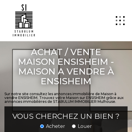
QUI SOMMES NOUS
ACHAT / VENTE
VENTE
MAISON ENSISHEIM -
MAISON A VENDRE À
LOCATION
ENSISHEIM
GESTION
TRANSACTION
Sur notre site consultez les annonces immobilière de Maison à
vendre ENSISHEIM. Trouvez votre Maison sur ENSISHEIM grâce aux
Estimation
annonces immobilières de STABULUM IMMOBILIER Mulhouse.
SYNDIC
VOUS CHERCHEZ UN BIEN ?
ActuCopro
Acheter
Louer
CONTACT