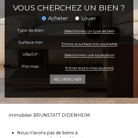
VOUS CHERCHEZ UN BIEN ?
ESPACE CLIENTS
Acheter
Louer
Type de bien :
Sélectionnez un type de bien
Surface min :
Ville/CP :
Sélectionnez une localisation
Prix max :
+ Plus de critères
Immobilier BRUNSTATT DIDENHEIM
Nous n'avons pas de biens à