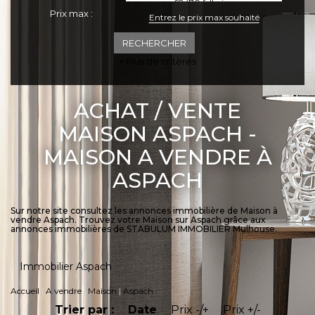
Prix max :
+ Plus de critères
ACHAT / VENTE
MAISON ASPACH -
MAISON A VENDRE À
ASPACH
Sur notre site consultez les annonces immobilière de Maison à
vendre Aspach. Trouvez votre Maison sur Aspach grâce aux
annonces immobilières de STABULUM IMMOBILIER Mulhouse.
Immobilier Aspach
Accueil
A vendre
Maison
Aspach
Trier par :
Date
Prix -/+
Prix +/-