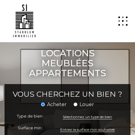
QUI SOMMES NOUS
LOCATIONS
VENTE
MEUBLÉES
APPARTEMENTS
LOCATION
GESTION
VOUS CHERCHEZ UN BIEN ?
TRANSACTION
Estimation
Acheter
Louer
SYNDIC
Type de bien :
Sélectionnez un type de bien
ActuCopro
Surface min :
CONTACT