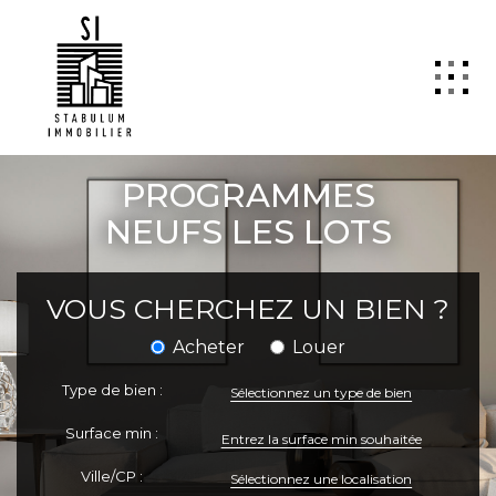
QUI SOMMES NOUS
PROGRAMMES
VENTE
NEUFS LES LOTS
LOCATION
GESTION
VOUS CHERCHEZ UN BIEN ?
TRANSACTION
Acheter
Louer
Estimation
Type de bien :
Sélectionnez un type de bien
SYNDIC
Surface min :
ActuCopro
Ville/CP :
Sélectionnez une localisation
CONTACT