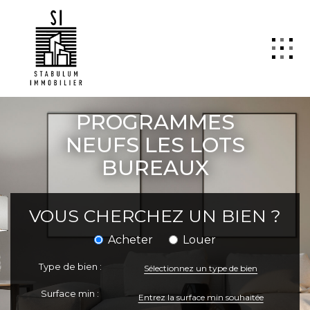
QUI SOMMES NOUS
PROGRAMMES
VENTE
NEUFS LES LOTS
BUREAUX
LOCATION
GESTION
VOUS CHERCHEZ UN BIEN ?
TRANSACTION
Estimation
Acheter
Louer
SYNDIC
Type de bien :
Sélectionnez un type de bien
ActuCopro
Surface min :
CONTACT