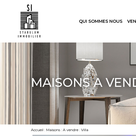
QUI SOMMES NOUS
VE
MAISONS A VEN
Accueil
Maisons
A vendre
Villa