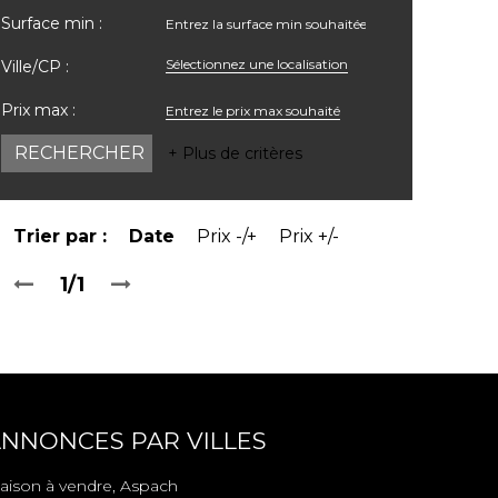
Surface min :
Sélectionnez une localisation
Ville/CP :
Prix max :
+ Plus de critères
Trier par :
Date
Prix -/+
Prix +/-
1/1
NNONCES PAR VILLES
aison à vendre, Aspach