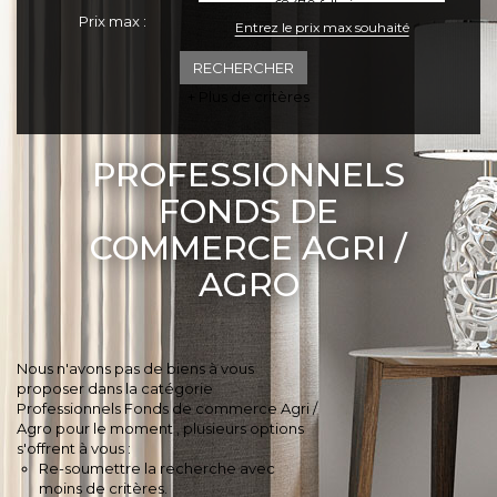
Prix max :
+ Plus de critères
PROFESSIONNELS
FONDS DE
COMMERCE AGRI /
AGRO
Nous n'avons pas de biens à vous
proposer dans la catégorie
Professionnels Fonds de commerce Agri /
Agro pour le moment , plusieurs options
s'offrent à vous :
Re-soumettre la recherche avec
moins de critères.