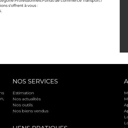
atégorie Professionnels Fonds de commerce Transport /
ns s'offrent à vous :
.
NOS SERVICES
A
ns
Estimation
M
n,
Nos actualités
Ma
Nos outils
A
Nos biens vendus
A
L
L