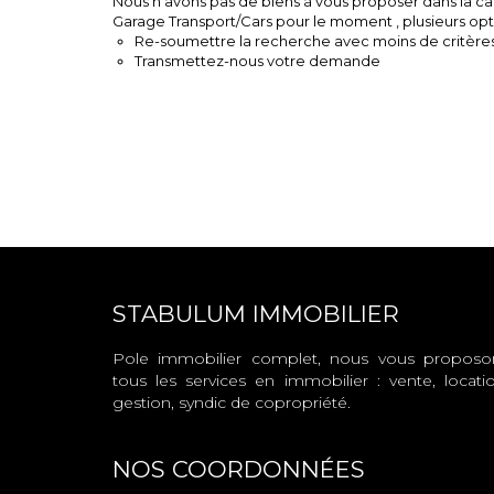
Nous n'avons pas de biens à vous proposer dans la c
Garage Transport/Cars pour le moment , plusieurs optio
Re-soumettre la recherche avec moins de critères
Transmettez-nous votre demande
STABULUM IMMOBILIER
Pole immobilier complet, nous vous proposo
tous les services en immobilier : vente, locatio
gestion, syndic de copropriété.
NOS COORDONNÉES