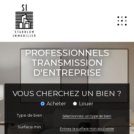
QUI SOMMES NOUS
PROFESSIONNELS
VENTE
TRANSMISSION
D'ENTREPRISE
LOCATION
GESTION
VOUS CHERCHEZ UN BIEN ?
TRANSACTION
Estimation
Acheter
Louer
SYNDIC
Type de bien :
Sélectionnez un type de bien
ActuCopro
Surface min :
CONTACT