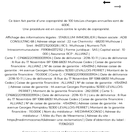
Ce bien fait partie d'une copropriété de 100 lots.Les charges annuelles sont de
600€.
Une procédure est en cours contre le syndic de copropriété.
Affichage des informations légales : STABULUM IMMOBILIER | Raison sociale : ADB
CONSULTING 68 | Adresse siège social : 22 rue Chemnitz - 68200 Mulhouse |
Siret : 84337215200028 | RCS : Mulhouse | Numero TVA
Intracommunautaire : FR90843372152 | Forme juridique : SAS | Capital social : 10
000 | Assurance RCP : ALLIANZ |
Carte T : CPI68022019000039104 | Date de délivrance : 2018-10-11 | Lieu de délivrance
: 8 Rue du 17 Novembre BP 1088 68051 Mulhouse Cedex | Caisse de garantie
financière : ALLIANZ. | N° de caisse de garantie : 41543943 | Adresse caisse de
garantie : 44 avenue Georges Pompidou 92300 LEVALLOIS-PERRET | Montant de la
garantie financière : 110.000€ | Carte G : CPI68022019000039104 | Date de délivrance
: 2018-10-11 | Lieu de délivrance : 8 Rue du 17 Novembre BP 1088 68051 Mulhouse
Cedex | Caisse de garantie financière : ALLIANZ | N° de caisse de garantie : 41543943
| Adresse caisse de garantie : 44 avenue Georges Pompidou 92300 LEVALLOIS-
PERRET | Montant de la garantie financière : 282.000€ | Carte S :
CPI68022019000039104 | Date de délivrance : 2018-10-11 | Lieu de délivrance : 8 Rue
du 17 Novembre BP 1088 68051 Mulhouse Cedex | Caisse de garantie financière :
ALLIANZ | N° de caisse de garantie : 41543943 | Adresse caisse de garantie : 44
avenue Georges Pompidou 92300 LEVALLOIS-PERRET | Montant de la garantie
financière : 110.000€ | Nom du médiateur : MEDIMMOCONSO | Adresse du
médiateur : 1 Allée du Parc de Mesemena | Adresse du site :
https://medimmoconso.fr/adresser-une-reclamation/
| Date d'obtention du label :
17/08/2023