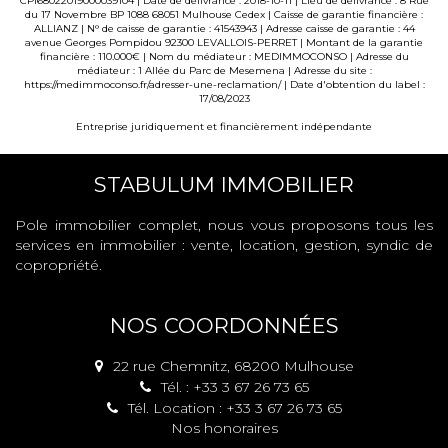
CPI68022019000039104 | Date de délivrance : 2018-10-11 | Lieu de délivrance : 8 Rue
du 17 Novembre BP 1088 68051 Mulhouse Cedex | Caisse de garantie financière :
ALLIANZ | N° de caisse de garantie : 41543943 | Adresse caisse de garantie : 44
avenue Georges Pompidou 92300 LEVALLOIS-PERRET | Montant de la garantie
financière : 110.000€ | Nom du médiateur : MEDIMMOCONSO | Adresse du
médiateur : 1 Allée du Parc de Mesemena | Adresse du site :
https://medimmoconso.fr/adresser-une-reclamation/
| Date d'obtention du label :
17/08/2023
Entreprise juridiquement et financièrement indépendante
STABULUM IMMOBILIER
Pole immobilier complet, nous vous proposons tous les
services en immobilier : vente, location, gestion, syndic de
copropriété.
NOS COORDONNÉES
22 rue Chemnitz, 68200 Mulhouse
Tél. : +33 3 67 26 73 65
Tél. Location : +33 3 67 26 73 65
Nos honoraires