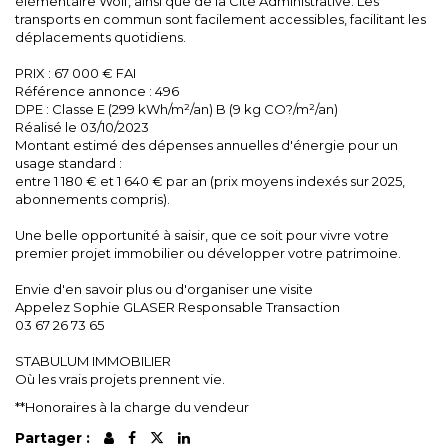
élémentaire Wolf, ainsi que de la Cité Administrative. Les
transports en commun sont facilement accessibles, facilitant les
déplacements quotidiens.
PRIX : 67 000 € FAI
Référence annonce : 496
DPE : Classe E (299 kWh/m²/an) B (9 kg CO?/m²/an)
Réalisé le 03/10/2023
Montant estimé des dépenses annuelles d'énergie pour un
usage standard :
entre 1 180 € et 1 640 € par an (prix moyens indexés sur 2025,
abonnements compris).
Une belle opportunité à saisir, que ce soit pour vivre votre
premier projet immobilier ou développer votre patrimoine.
Envie d'en savoir plus ou d'organiser une visite
Appelez Sophie GLASER Responsable Transaction
03 67 26 73 65
STABULUM IMMOBILIER
Où les vrais projets prennent vie.
**
Honoraires à la charge du vendeur
Partager :