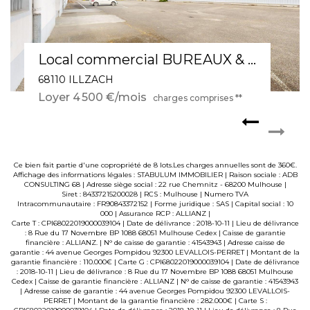
Local commercial BUREAUX & ENTREPÔT Illzach 1770 m2
68110 ILLZACH
Loyer 4 500 €/mois
charges comprises **
Ce bien fait partie d'une copropriété de 8 lots.Les charges annuelles sont de 360€.
Affichage des informations légales : STABULUM IMMOBILIER | Raison sociale : ADB
CONSULTING 68 | Adresse siège social : 22 rue Chemnitz - 68200 Mulhouse |
Siret : 84337215200028 | RCS : Mulhouse | Numero TVA
Intracommunautaire : FR90843372152 | Forme juridique : SAS | Capital social : 10
000 | Assurance RCP : ALLIANZ |
Carte T : CPI68022019000039104 | Date de délivrance : 2018-10-11 | Lieu de délivrance
: 8 Rue du 17 Novembre BP 1088 68051 Mulhouse Cedex | Caisse de garantie
financière : ALLIANZ. | N° de caisse de garantie : 41543943 | Adresse caisse de
garantie : 44 avenue Georges Pompidou 92300 LEVALLOIS-PERRET | Montant de la
garantie financière : 110.000€ | Carte G : CPI68022019000039104 | Date de délivrance
: 2018-10-11 | Lieu de délivrance : 8 Rue du 17 Novembre BP 1088 68051 Mulhouse
Cedex | Caisse de garantie financière : ALLIANZ | N° de caisse de garantie : 41543943
| Adresse caisse de garantie : 44 avenue Georges Pompidou 92300 LEVALLOIS-
PERRET | Montant de la garantie financière : 282.000€ | Carte S :