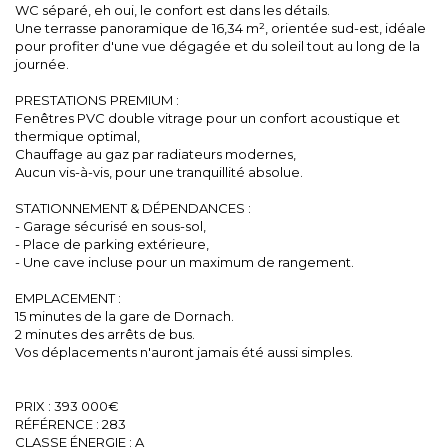
WC séparé, eh oui, le confort est dans les détails.
Une terrasse panoramique de 16,34 m², orientée sud-est, idéale
pour profiter d'une vue dégagée et du soleil tout au long de la
journée.
PRESTATIONS PREMIUM :
Fenêtres PVC double vitrage pour un confort acoustique et
thermique optimal,
Chauffage au gaz par radiateurs modernes,
Aucun vis-à-vis, pour une tranquillité absolue.
STATIONNEMENT & DÉPENDANCES :
- Garage sécurisé en sous-sol,
- Place de parking extérieure,
- Une cave incluse pour un maximum de rangement.
EMPLACEMENT :
15 minutes de la gare de Dornach.
2 minutes des arrêts de bus.
Vos déplacements n'auront jamais été aussi simples.
PRIX : 393 000€
RÉFÉRENCE : 283
CLASSE ÉNERGIE : A