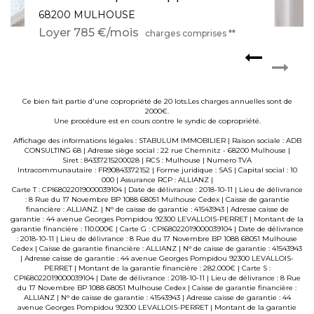
68100 Mulhouse
Loyer 755 €/mois
charges comprises **
Ce bien fait partie d'une copropriété de 20 lots.Les charges annuelles sont de
2000€.
Une procédure est en cours contre le syndic de copropriété.
Affichage des informations légales : STABULUM IMMOBILIER | Raison sociale : ADB
CONSULTING 68 | Adresse siège social : 22 rue Chemnitz - 68200 Mulhouse |
Siret : 84337215200028 | RCS : Mulhouse | Numero TVA
Intracommunautaire : FR90843372152 | Forme juridique : SAS | Capital social : 10
000 | Assurance RCP : ALLIANZ |
Carte T : CPI68022019000039104 | Date de délivrance : 2018-10-11 | Lieu de délivrance
: 8 Rue du 17 Novembre BP 1088 68051 Mulhouse Cedex | Caisse de garantie
financière : ALLIANZ. | N° de caisse de garantie : 41543943 | Adresse caisse de
garantie : 44 avenue Georges Pompidou 92300 LEVALLOIS-PERRET | Montant de la
garantie financière : 110.000€ | Carte G : CPI68022019000039104 | Date de délivrance
: 2018-10-11 | Lieu de délivrance : 8 Rue du 17 Novembre BP 1088 68051 Mulhouse
Cedex | Caisse de garantie financière : ALLIANZ | N° de caisse de garantie : 41543943
| Adresse caisse de garantie : 44 avenue Georges Pompidou 92300 LEVALLOIS-
PERRET | Montant de la garantie financière : 282.000€ | Carte S :
CPI68022019000039104 | Date de délivrance : 2018-10-11 | Lieu de délivrance : 8 Rue
du 17 Novembre BP 1088 68051 Mulhouse Cedex | Caisse de garantie financière :
ALLIANZ | N° de caisse de garantie : 41543943 | Adresse caisse de garantie : 44
avenue Georges Pompidou 92300 LEVALLOIS-PERRET | Montant de la garantie