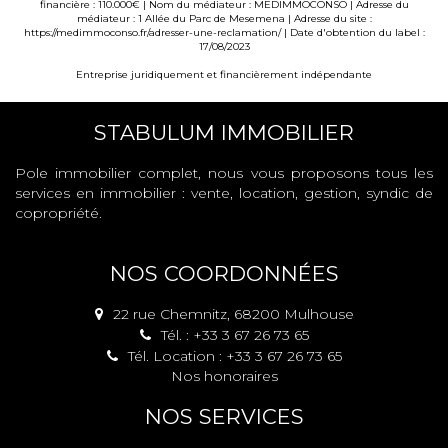
financière : 110.000€ | Nom du médiateur : MEDIMMOCONSO | Adresse du
médiateur : 1 Allée du Parc de Mesemena | Adresse du site :
https://medimmoconso.fr/adresser-une-reclamation/
| Date d'obtention du label :
17/08/2023
Entreprise juridiquement et financièrement indépendante
STABULUM IMMOBILIER
Pole immobilier complet, nous vous proposons tous les
services en immobilier : vente, location, gestion, syndic de
copropriété.
NOS COORDONNÉES
22 rue Chemnitz, 68200 Mulhouse
Tél. : +33 3 67 26 73 65
Tél. Location : +33 3 67 26 73 65
Nos honoraires
NOS SERVICES