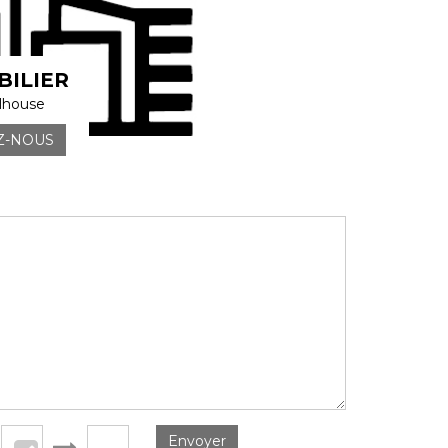
ILIER
lhouse
Z-NOUS
Envoyer