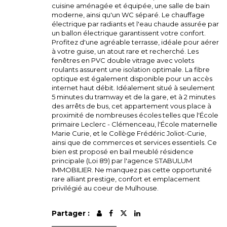
cuisine aménagée et équipée, une salle de bain
moderne, ainsi qu'un WC séparé. Le chauffage
électrique par radiants et l'eau chaude assurée par
un ballon électrique garantissent votre confort.
Profitez d'une agréable terrasse, idéale pour aérer
à votre guise, un atout rare et recherché. Les
fenêtres en PVC double vitrage avec volets
roulants assurent une isolation optimale. La fibre
optique est également disponible pour un accès
internet haut débit. Idéalement situé à seulement
5 minutes du tramway et de la gare, et à 2 minutes
des arrêts de bus, cet appartement vous place à
proximité de nombreuses écoles telles que l'École
primaire Leclerc - Clémenceau, l'École maternelle
Marie Curie, et le Collège Frédéric Joliot-Curie,
ainsi que de commerces et services essentiels. Ce
bien est proposé en bail meublé résidence
principale (Loi 89) par l'agence STABULUM
IMMOBILIER. Ne manquez pas cette opportunité
rare alliant prestige, confort et emplacement
privilégié au coeur de Mulhouse.
Partager :