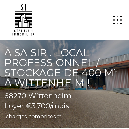
QUI SOMMES NOUS
À SAISIR . LOCAL
VENTE
PROFESSIONNEL /
LOCATION
STOCKAGE DE 400 M²
GESTION
À WITTENHEIM !
TRANSACTION
68270 Wittenheim
Estimation
Loyer €3 700/mois
SYNDIC
ActuCopro
charges comprises **
CONTACT