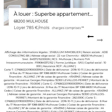
À louer : Superbe appartement 3 pièces de 64 m² à Mulhouse, dernier étage avec cave et fibre optique !
68200 MULHOUSE
Loyer 785 €/mois
charges comprises **
Affichage des informations légales : STABULUM IMMOBILIER | Raison sociale : ADB
CONSULTING 68 | Adresse siège social : 22 rue Chemnitz - 68200 Mulhouse |
Siret : 84337215200028 | RCS : Mulhouse | Numero TVA
Intracommunautaire : FR90843372152 | Forme juridique : SAS | Capital social : 10
000 | Assurance RCP : ALLIANZ |
Carte T : CPI68022019000039104 | Date de délivrance : 2018-10-11 | Lieu de délivrance
: 8 Rue du 17 Novembre BP 1088 68051 Mulhouse Cedex | Caisse de garantie
financière : ALLIANZ. | N° de caisse de garantie : 41543943 | Adresse caisse de
garantie : 44 avenue Georges Pompidou 92300 LEVALLOIS-PERRET | Montant de la
garantie financière : 110.000€ | Carte G : CPI68022019000039104 | Date de délivrance
: 2018-10-11 | Lieu de délivrance : 8 Rue du 17 Novembre BP 1088 68051 Mulhouse
Cedex | Caisse de garantie financière : ALLIANZ | N° de caisse de garantie : 41543943
| Adresse caisse de garantie : 44 avenue Georges Pompidou 92300 LEVALLOIS-
PERRET | Montant de la garantie financière : 282.000€ | Carte S :
CPI68022019000039104 | Date de délivrance : 2018-10-11 | Lieu de délivrance : 8 Rue
du 17 Novembre BP 1088 68051 Mulhouse Cedex | Caisse de garantie financière :
ALLIANZ | N° de caisse de garantie : 41543943 | Adresse caisse de garantie : 44
avenue Georges Pompidou 92300 LEVALLOIS-PERRET | Montant de la garantie