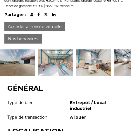
|
|
dont charges récupérables: €200/mois
Honoraires charge locataire: €8 400 TTC
|
Dépôt de garantie: €7 000
68270 Wittenheim
Partager :
Accéder à la visite virtuelle
Nos honoraires
GÉNÉRAL
Type de bien
Entrepôt / Local
industriel
Type de transaction
A louer