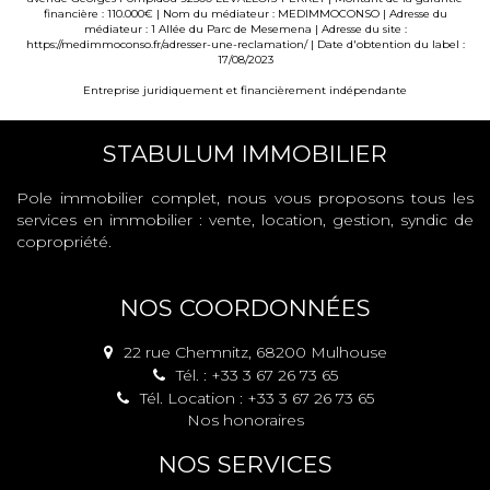
financière : 110.000€ | Nom du médiateur : MEDIMMOCONSO | Adresse du
médiateur : 1 Allée du Parc de Mesemena | Adresse du site :
https://medimmoconso.fr/adresser-une-reclamation/
| Date d'obtention du label :
17/08/2023
Entreprise juridiquement et financièrement indépendante
STABULUM IMMOBILIER
Pole immobilier complet, nous vous proposons tous les
services en immobilier : vente, location, gestion, syndic de
copropriété.
NOS COORDONNÉES
22 rue Chemnitz, 68200 Mulhouse
Tél. : +33 3 67 26 73 65
Tél. Location : +33 3 67 26 73 65
Nos honoraires
NOS SERVICES