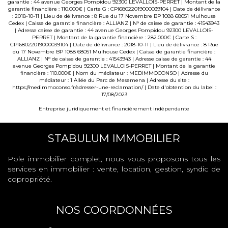
garantie : 44 avenue Georges Pompidou 92300 LEVALLOIS-PERRET | Montant de la
garantie financière : 110.000€ | Carte G : CPI68022019000039104 | Date de délivrance
: 2018-10-11 | Lieu de délivrance : 8 Rue du 17 Novembre BP 1088 68051 Mulhouse
Cedex | Caisse de garantie financière : ALLIANZ | N° de caisse de garantie : 41543943
| Adresse caisse de garantie : 44 avenue Georges Pompidou 92300 LEVALLOIS-
PERRET | Montant de la garantie financière : 282.000€ | Carte S :
CPI68022019000039104 | Date de délivrance : 2018-10-11 | Lieu de délivrance : 8 Rue
du 17 Novembre BP 1088 68051 Mulhouse Cedex | Caisse de garantie financière :
ALLIANZ | N° de caisse de garantie : 41543943 | Adresse caisse de garantie : 44
avenue Georges Pompidou 92300 LEVALLOIS-PERRET | Montant de la garantie
financière : 110.000€ | Nom du médiateur : MEDIMMOCONSO | Adresse du
médiateur : 1 Allée du Parc de Mesemena | Adresse du site :
https://medimmoconso.fr/adresser-une-reclamation/
| Date d'obtention du label :
17/08/2023
Entreprise juridiquement et financièrement indépendante
STABULUM IMMOBILIER
Pole immobilier complet, nous vous proposons tous les
services en immobilier : vente, location, gestion, syndic de
copropriété.
NOS COORDONNÉES