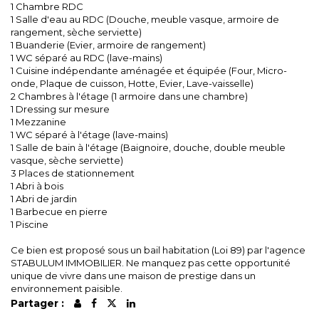
1 Chambre RDC
1 Salle d'eau au RDC (Douche, meuble vasque, armoire de
rangement, sèche serviette)
1 Buanderie (Evier, armoire de rangement)
1 WC séparé au RDC (lave-mains)
1 Cuisine indépendante aménagée et équipée (Four, Micro-
onde, Plaque de cuisson, Hotte, Evier, Lave-vaisselle)
2 Chambres à l'étage (1 armoire dans une chambre)
1 Dressing sur mesure
1 Mezzanine
1 WC séparé à l'étage (lave-mains)
1 Salle de bain à l'étage (Baignoire, douche, double meuble
vasque, sèche serviette)
3 Places de stationnement
1 Abri à bois
1 Abri de jardin
1 Barbecue en pierre
1 Piscine
Ce bien est proposé sous un bail habitation (Loi 89) par l'agence
STABULUM IMMOBILIER. Ne manquez pas cette opportunité
unique de vivre dans une maison de prestige dans un
environnement paisible.
Partager :