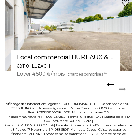
Local commercial 2 pièce(s) / avec ascenseur, terrasse, stationnement et salle d'attente
68270 WITTENHEIM
Loyer 630 €/mois
charges comprises **
Affichage des informations légales : STABULUM IMMOBILIER | Raison sociale : ADB
CONSULTING 68 | Adresse siège social : 22 rue Chemnitz - 68200 Mulhouse |
Siret : 84337215200028 | RCS : Mulhouse | Numero TVA
Intracommunautaire : FR90843372152 | Forme juridique : SAS | Capital social : 10
000 | Assurance RCP : ALLIANZ |
Carte T : CPI68022019000039104 | Date de délivrance : 2018-10-11 | Lieu de délivrance
: 8 Rue du 17 Novembre BP 1088 68051 Mulhouse Cedex | Caisse de garantie
financière : ALLIANZ. | N° de caisse de garantie : 41543943 | Adresse caisse de