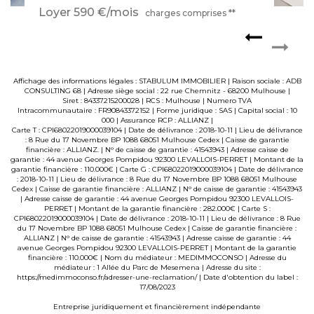
Loyer 590 €/mois
charges comprises **
Affichage des informations légales : STABULUM IMMOBILIER | Raison sociale : ADB
CONSULTING 68 | Adresse siège social : 22 rue Chemnitz - 68200 Mulhouse |
Siret : 84337215200028 | RCS : Mulhouse | Numero TVA
Intracommunautaire : FR90843372152 | Forme juridique : SAS | Capital social : 10
000 | Assurance RCP : ALLIANZ |
Carte T : CPI68022019000039104 | Date de délivrance : 2018-10-11 | Lieu de délivrance
: 8 Rue du 17 Novembre BP 1088 68051 Mulhouse Cedex | Caisse de garantie
financière : ALLIANZ. | N° de caisse de garantie : 41543943 | Adresse caisse de
garantie : 44 avenue Georges Pompidou 92300 LEVALLOIS-PERRET | Montant de la
garantie financière : 110.000€ | Carte G : CPI68022019000039104 | Date de délivrance
: 2018-10-11 | Lieu de délivrance : 8 Rue du 17 Novembre BP 1088 68051 Mulhouse
Cedex | Caisse de garantie financière : ALLIANZ | N° de caisse de garantie : 41543943
| Adresse caisse de garantie : 44 avenue Georges Pompidou 92300 LEVALLOIS-
PERRET | Montant de la garantie financière : 282.000€ | Carte S :
CPI68022019000039104 | Date de délivrance : 2018-10-11 | Lieu de délivrance : 8 Rue
du 17 Novembre BP 1088 68051 Mulhouse Cedex | Caisse de garantie financière :
ALLIANZ | N° de caisse de garantie : 41543943 | Adresse caisse de garantie : 44
avenue Georges Pompidou 92300 LEVALLOIS-PERRET | Montant de la garantie
financière : 110.000€ | Nom du médiateur : MEDIMMOCONSO | Adresse du
médiateur : 1 Allée du Parc de Mesemena | Adresse du site :
https://medimmoconso.fr/adresser-une-reclamation/
| Date d'obtention du label :
17/08/2023
Entreprise juridiquement et financièrement indépendante