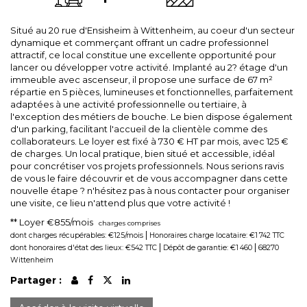
Situé au 20 rue d'Ensisheim à Wittenheim, au coeur d'un secteur
dynamique et commerçant offrant un cadre professionnel
attractif, ce local constitue une excellente opportunité pour
lancer ou développer votre activité. Implanté au 2? étage d'un
immeuble avec ascenseur, il propose une surface de 67 m²
répartie en 5 pièces, lumineuses et fonctionnelles, parfaitement
adaptées à une activité professionnelle ou tertiaire, à
l'exception des métiers de bouche. Le bien dispose également
d'un parking, facilitant l'accueil de la clientèle comme des
collaborateurs. Le loyer est fixé à 730 € HT par mois, avec 125 €
de charges. Un local pratique, bien situé et accessible, idéal
pour concrétiser vos projets professionnels. Nous serions ravis
de vous le faire découvrir et de vous accompagner dans cette
nouvelle étape ? n'hésitez pas à nous contacter pour organiser
une visite, ce lieu n'attend plus que votre activité !
**
Loyer €855/mois
charges comprises
|
dont charges récupérables: €125/mois
Honoraires charge locataire: €1 742 TTC
|
|
dont honoraires d'état des lieux: €542 TTC
Dépôt de garantie: €1 460
68270
Wittenheim
Partager :