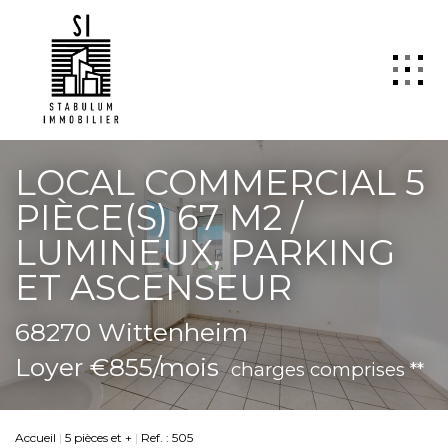
QUI SOMMES NOUS
LOCAL COMMERCIAL 5
VENTE
PIÈCE(S) 67 M2 /
LOCATION
LUMINEUX, PARKING
GESTION
ET ASCENSEUR
TRANSACTION
68270 Wittenheim
Estimation
Loyer €855/mois
charges comprises **
SYNDIC
ActuCopro
CONTACT
Accueil
5 pièces et +
Ref. : 505