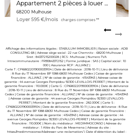
À louer : Superbe appartement 3 pièces de 64 m² à Mulhouse, dernier étage avec cave et fibre optique !
68200 MULHOUSE
Loyer 785 €/mois
charges comprises **
Affichage des informations légales : STABULUM IMMOBILIER | Raison sociale : ADB
CONSULTING 68 | Adresse siège social : 22 rue Chemnitz - 68200 Mulhouse |
Siret : 84337215200028 | RCS : Mulhouse | Numero TVA
Intracommunautaire : FR90843372152 | Forme juridique : SAS | Capital social : 10
000 | Assurance RCP : ALLIANZ |
Carte T : CPI68022019000039104 | Date de délivrance : 2018-10-11 | Lieu de délivrance
: 8 Rue du 17 Novembre BP 1088 68051 Mulhouse Cedex | Caisse de garantie
financière : ALLIANZ. | N° de caisse de garantie : 41543943 | Adresse caisse de
garantie : 44 avenue Georges Pompidou 92300 LEVALLOIS-PERRET | Montant de la
garantie financière : 110.000€ | Carte G : CPI68022019000039104 | Date de délivrance
: 2018-10-11 | Lieu de délivrance : 8 Rue du 17 Novembre BP 1088 68051 Mulhouse
Cedex | Caisse de garantie financière : ALLIANZ | N° de caisse de garantie : 41543943
| Adresse caisse de garantie : 44 avenue Georges Pompidou 92300 LEVALLOIS-
PERRET | Montant de la garantie financière : 282.000€ | Carte S :
CPI68022019000039104 | Date de délivrance : 2018-10-11 | Lieu de délivrance : 8 Rue
du 17 Novembre BP 1088 68051 Mulhouse Cedex | Caisse de garantie financière :
ALLIANZ | N° de caisse de garantie : 41543943 | Adresse caisse de garantie : 44
avenue Georges Pompidou 92300 LEVALLOIS-PERRET | Montant de la garantie
financière : 110.000€ | Nom du médiateur : MEDIMMOCONSO | Adresse du
médiateur : 1 Allée du Parc de Mesemena | Adresse du site :
https://medimmoconso.fr/adresser-une-reclamation/
| Date d'obtention du label :