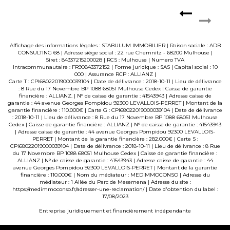
Affichage des informations légales : STABULUM IMMOBILIER | Raison sociale : ADB
CONSULTING 68 | Adresse siège social : 22 rue Chemnitz - 68200 Mulhouse |
Siret : 84337215200028 | RCS : Mulhouse | Numero TVA
Intracommunautaire : FR90843372152 | Forme juridique : SAS | Capital social : 10
000 | Assurance RCP : ALLIANZ |
Carte T : CPI68022019000039104 | Date de délivrance : 2018-10-11 | Lieu de délivrance
: 8 Rue du 17 Novembre BP 1088 68051 Mulhouse Cedex | Caisse de garantie
financière : ALLIANZ. | N° de caisse de garantie : 41543943 | Adresse caisse de
garantie : 44 avenue Georges Pompidou 92300 LEVALLOIS-PERRET | Montant de la
garantie financière : 110.000€ | Carte G : CPI68022019000039104 | Date de délivrance
: 2018-10-11 | Lieu de délivrance : 8 Rue du 17 Novembre BP 1088 68051 Mulhouse
Cedex | Caisse de garantie financière : ALLIANZ | N° de caisse de garantie : 41543943
| Adresse caisse de garantie : 44 avenue Georges Pompidou 92300 LEVALLOIS-
PERRET | Montant de la garantie financière : 282.000€ | Carte S :
CPI68022019000039104 | Date de délivrance : 2018-10-11 | Lieu de délivrance : 8 Rue
du 17 Novembre BP 1088 68051 Mulhouse Cedex | Caisse de garantie financière :
ALLIANZ | N° de caisse de garantie : 41543943 | Adresse caisse de garantie : 44
avenue Georges Pompidou 92300 LEVALLOIS-PERRET | Montant de la garantie
financière : 110.000€ | Nom du médiateur : MEDIMMOCONSO | Adresse du
médiateur : 1 Allée du Parc de Mesemena | Adresse du site :
https://medimmoconso.fr/adresser-une-reclamation/
| Date d'obtention du label :
17/08/2023
Entreprise juridiquement et financièrement indépendante