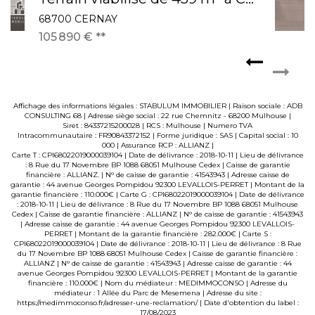
68700 CERNAY
105 890 €
**
Affichage des informations légales : STABULUM IMMOBILIER | Raison sociale : ADB
CONSULTING 68 | Adresse siège social : 22 rue Chemnitz - 68200 Mulhouse |
Siret : 84337215200028 | RCS : Mulhouse | Numero TVA
Intracommunautaire : FR90843372152 | Forme juridique : SAS | Capital social : 10
000 | Assurance RCP : ALLIANZ |
Carte T : CPI68022019000039104 | Date de délivrance : 2018-10-11 | Lieu de délivrance
: 8 Rue du 17 Novembre BP 1088 68051 Mulhouse Cedex | Caisse de garantie
financière : ALLIANZ. | N° de caisse de garantie : 41543943 | Adresse caisse de
garantie : 44 avenue Georges Pompidou 92300 LEVALLOIS-PERRET | Montant de la
garantie financière : 110.000€ | Carte G : CPI68022019000039104 | Date de délivrance
: 2018-10-11 | Lieu de délivrance : 8 Rue du 17 Novembre BP 1088 68051 Mulhouse
Cedex | Caisse de garantie financière : ALLIANZ | N° de caisse de garantie : 41543943
| Adresse caisse de garantie : 44 avenue Georges Pompidou 92300 LEVALLOIS-
PERRET | Montant de la garantie financière : 282.000€ | Carte S :
CPI68022019000039104 | Date de délivrance : 2018-10-11 | Lieu de délivrance : 8 Rue
du 17 Novembre BP 1088 68051 Mulhouse Cedex | Caisse de garantie financière :
ALLIANZ | N° de caisse de garantie : 41543943 | Adresse caisse de garantie : 44
avenue Georges Pompidou 92300 LEVALLOIS-PERRET | Montant de la garantie
financière : 110.000€ | Nom du médiateur : MEDIMMOCONSO | Adresse du
médiateur : 1 Allée du Parc de Mesemena | Adresse du site :
https://medimmoconso.fr/adresser-une-reclamation/
| Date d'obtention du label :
17/08/2023