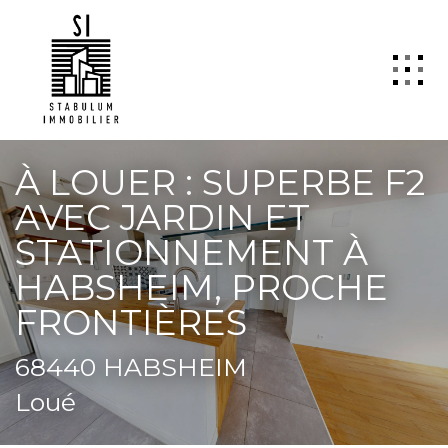
QUI SOMMES NOUS
À LOUER : SUPERBE F2
VENTE
AVEC JARDIN ET
LOCATION
STATIONNEMENT À
GESTION
HABSHEIM, PROCHE
FRONTIÈRES
TRANSACTION
Estimation
68440 HABSHEIM
SYNDIC
Loué
ActuCopro
CONTACT