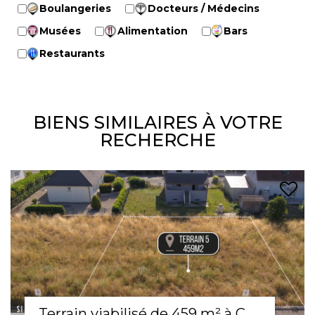
Boulangeries
Docteurs / Médecins
Musées
Alimentation
Bars
Restaurants
BIENS SIMILAIRES À VOTRE
RECHERCHE
Terrain viabilisé de 459 m² à Cernay ? Lot n°5 au Hameau du Piémont II