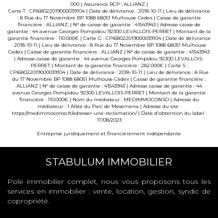
000 | Assurance RCP : ALLIANZ |
Carte T : CPI68022019000039104 | Date de délivrance : 2018-10-11 | Lieu de délivrance
: 8 Rue du 17 Novembre BP 1088 68051 Mulhouse Cedex | Caisse de garantie
financière : ALLIANZ. | N° de caisse de garantie : 41543943 | Adresse caisse de
garantie : 44 avenue Georges Pompidou 92300 LEVALLOIS-PERRET | Montant de la
garantie financière : 110.000€ | Carte G : CPI68022019000039104 | Date de délivrance
: 2018-10-11 | Lieu de délivrance : 8 Rue du 17 Novembre BP 1088 68051 Mulhouse
Cedex | Caisse de garantie financière : ALLIANZ | N° de caisse de garantie : 41543943
| Adresse caisse de garantie : 44 avenue Georges Pompidou 92300 LEVALLOIS-
PERRET | Montant de la garantie financière : 282.000€ | Carte S :
CPI68022019000039104 | Date de délivrance : 2018-10-11 | Lieu de délivrance : 8 Rue
du 17 Novembre BP 1088 68051 Mulhouse Cedex | Caisse de garantie financière :
ALLIANZ | N° de caisse de garantie : 41543943 | Adresse caisse de garantie : 44
avenue Georges Pompidou 92300 LEVALLOIS-PERRET | Montant de la garantie
financière : 110.000€ | Nom du médiateur : MEDIMMOCONSO | Adresse du
médiateur : 1 Allée du Parc de Mesemena | Adresse du site :
https://medimmoconso.fr/adresser-une-reclamation/
| Date d'obtention du label :
17/08/2023
Entreprise juridiquement et financièrement indépendante
STABULUM IMMOBILIER
Pole immobilier complet, nous vous proposons tous les
services en immobilier : vente, location, gestion, syndic de
copropriété.