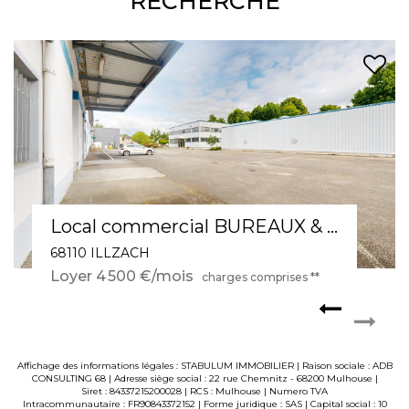
RECHERCHE
Local commercial 2 pièce(s) / avec ascenseur, terrasse, stationnement et salle d'attente
68270 WITTENHEIM
Loyer 630 €/mois
charges comprises **
Affichage des informations légales : STABULUM IMMOBILIER | Raison sociale : ADB
CONSULTING 68 | Adresse siège social : 22 rue Chemnitz - 68200 Mulhouse |
Siret : 84337215200028 | RCS : Mulhouse | Numero TVA
Intracommunautaire : FR90843372152 | Forme juridique : SAS | Capital social : 10