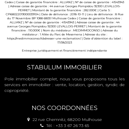
Cedex | Caisse de garantie financière : ALLIANZ | N° de caisse de garantie : 41543943
| Adresse caisse de garantie : 44 avenue Georges Pompidou 92300 LEVALLOIS-
PERRET | Montant de la garantie financière : 282.000€ | Carte S :
CPI68022019000039104 | Date de délivrance : 2018-10-11 | Lieu de délivrance : 8 Rue
du 17 Novembre BP 1088 68051 Mulhouse Cedex | Caisse de garantie financière :
ALLIANZ | N° de caisse de garantie : 41543943 | Adresse caisse de garantie : 44
avenue Georges Pompidou 92300 LEVALLOIS-PERRET | Montant de la garantie
financière : 110.000€ | Nom du médiateur : MEDIMMOCONSO | Adresse du
médiateur : 1 Allée du Parc de Mesemena | Adresse du site :
https://medimmoconso.fr/adresser-une-reclamation/
| Date d'obtention du label :
17/08/2023
Entreprise juridiquement et financièrement indépendante
STABULUM IMMOBILIER
Pole immobilier complet, nous vous proposons tous les
services en immobilier : vente, location, gestion, syndic de
copropriété.
NOS COORDONNÉES
22 rue Chemnitz, 68200 Mulhouse
Tél. : +33 3 67 26 73 65