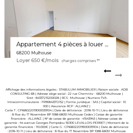
Appartement 3 pièces à louer à Mulhouse - Confort et tranquillité au 1er étage
68100 MULHOUSE
Loyer 590 €/mois
charges comprises **
Affichage des informations légales : STABULUM IMMOBILIER | Raison sociale : ADB
CONSULTING 68 | Adresse siège social : 22 rue Chemnitz - 68200 Mulhouse |
Siret : 84337215200028 | RCS : Mulhouse | Numero TVA
Intracommunautaire : FR90843372152 | Forme juridique : SAS | Capital social : 10
000 | Assurance RCP : ALLIANZ |
Carte T : CPI68022019000039104 | Date de délivrance : 2018-10-11 | Lieu de délivrance
: 8 Rue du 17 Novembre BP 1088 68051 Mulhouse Cedex | Caisse de garantie
financière : ALLIANZ. | N° de caisse de garantie : 41543943 | Adresse caisse de
garantie : 44 avenue Georges Pompidou 92300 LEVALLOIS-PERRET | Montant de la
garantie financière : 110.000€ | Carte G : CPI68022019000039104 | Date de délivrance
: 2018-10-11 | Lieu de délivrance : 8 Rue du 17 Novembre BP 1088 68051 Mulhouse