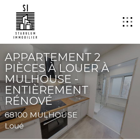
QUI SOMMES NOUS
APPARTEMENT 2
VENTE
PIÈCES À LOUER À
LOCATION
MULHOUSE -
GESTION
ENTIÈREMENT
RÉNOVÉ
TRANSACTION
Estimation
68100 MULHOUSE
SYNDIC
Loué
ActuCopro
CONTACT