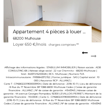
Appartement 3 pièces à louer à Mulhouse - Confort et tranquillité au 1er étage
68100 MULHOUSE
Loyer 590 €/mois
charges comprises **
Affichage des informations légales : STABULUM IMMOBILIER | Raison sociale : ADB
CONSULTING 68 | Adresse siège social : 22 rue Chemnitz - 68200 Mulhouse |
Siret : 84337215200028 | RCS : Mulhouse | Numero TVA
Intracommunautaire : FR90843372152 | Forme juridique : SAS | Capital social : 10
000 | Assurance RCP : ALLIANZ |
Carte T : CPI68022019000039104 | Date de délivrance : 2018-10-11 | Lieu de délivrance
: 8 Rue du 17 Novembre BP 1088 68051 Mulhouse Cedex | Caisse de garantie
financière : ALLIANZ. | N° de caisse de garantie : 41543943 | Adresse caisse de
garantie : 44 avenue Georges Pompidou 92300 LEVALLOIS-PERRET | Montant de la
garantie financière : 110.000€ | Carte G : CPI68022019000039104 | Date de délivrance
: 2018-10-11 | Lieu de délivrance : 8 Rue du 17 Novembre BP 1088 68051 Mulhouse
Cedex | Caisse de garantie financière : ALLIANZ | N° de caisse de garantie : 41543943