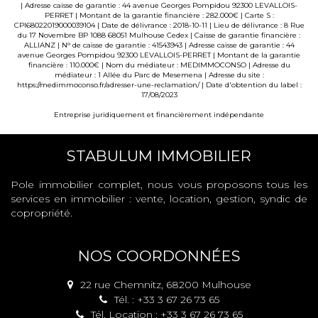
| Adresse caisse de garantie : 44 avenue Georges Pompidou 92300 LEVALLOIS-
PERRET | Montant de la garantie financière : 282.000€ | Carte S :
CPI68022019000039104 | Date de délivrance : 2018-10-11 | Lieu de délivrance : 8 Rue
du 17 Novembre BP 1088 68051 Mulhouse Cedex | Caisse de garantie financière :
ALLIANZ | N° de caisse de garantie : 41543943 | Adresse caisse de garantie : 44
avenue Georges Pompidou 92300 LEVALLOIS-PERRET | Montant de la garantie
financière : 110.000€ | Nom du médiateur : MEDIMMOCONSO | Adresse du
médiateur : 1 Allée du Parc de Mesemena | Adresse du site :
https://medimmoconso.fr/adresser-une-reclamation/
| Date d'obtention du label :
17/08/2023
Entreprise juridiquement et financièrement indépendante
STABULUM IMMOBILIER
Pole immobilier complet, nous vous proposons tous les
services en immobilier : vente, location, gestion, syndic de
copropriété.
NOS COORDONNÉES
22 rue Chemnitz, 68200 Mulhouse
Tél. : +33 3 67 26 73 65
Tél. Location : +33 3 67 26 73 65