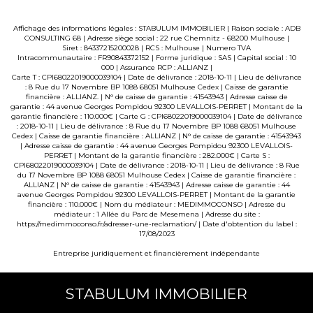
Affichage des informations légales : STABULUM IMMOBILIER | Raison sociale : ADB
CONSULTING 68 | Adresse siège social : 22 rue Chemnitz - 68200 Mulhouse |
Siret : 84337215200028 | RCS : Mulhouse | Numero TVA
Intracommunautaire : FR90843372152 | Forme juridique : SAS | Capital social : 10
000 | Assurance RCP : ALLIANZ |
Carte T : CPI68022019000039104 | Date de délivrance : 2018-10-11 | Lieu de délivrance
: 8 Rue du 17 Novembre BP 1088 68051 Mulhouse Cedex | Caisse de garantie
financière : ALLIANZ. | N° de caisse de garantie : 41543943 | Adresse caisse de
garantie : 44 avenue Georges Pompidou 92300 LEVALLOIS-PERRET | Montant de la
garantie financière : 110.000€ | Carte G : CPI68022019000039104 | Date de délivrance
: 2018-10-11 | Lieu de délivrance : 8 Rue du 17 Novembre BP 1088 68051 Mulhouse
Cedex | Caisse de garantie financière : ALLIANZ | N° de caisse de garantie : 41543943
| Adresse caisse de garantie : 44 avenue Georges Pompidou 92300 LEVALLOIS-
PERRET | Montant de la garantie financière : 282.000€ | Carte S :
CPI68022019000039104 | Date de délivrance : 2018-10-11 | Lieu de délivrance : 8 Rue
du 17 Novembre BP 1088 68051 Mulhouse Cedex | Caisse de garantie financière :
ALLIANZ | N° de caisse de garantie : 41543943 | Adresse caisse de garantie : 44
avenue Georges Pompidou 92300 LEVALLOIS-PERRET | Montant de la garantie
financière : 110.000€ | Nom du médiateur : MEDIMMOCONSO | Adresse du
médiateur : 1 Allée du Parc de Mesemena | Adresse du site :
https://medimmoconso.fr/adresser-une-reclamation/
| Date d'obtention du label :
17/08/2023
Entreprise juridiquement et financièrement indépendante
STABULUM IMMOBILIER