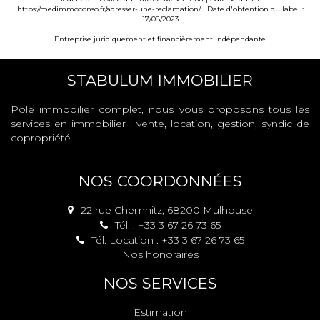
https://medimmoconso.fr/adresser-une-reclamation/
| Date d'obtention du label :
17/08/2023
Entreprise juridiquement et financièrement indépendante
STABULUM IMMOBILIER
Pole immobilier complet, nous vous proposons tous les
services en immobilier : vente, location, gestion, syndic de
copropriété.
NOS COORDONNÉES
22 rue Chemnitz, 68200 Mulhouse
Tél. : +33 3 67 26 73 65
Tél. Location : +33 3 67 26 73 65
Nos honoraires
NOS SERVICES
Estimation