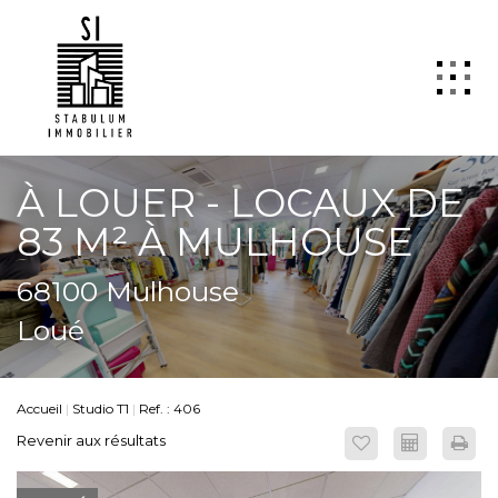
QUI SOMMES NOUS
À LOUER - LOCAUX DE
VENTE
83 M² À MULHOUSE
LOCATION
68100 Mulhouse
GESTION
Loué
TRANSACTION
Estimation
Accueil
Studio T1
Ref. : 406
SYNDIC
Revenir aux résultats
ActuCopro
CONTACT