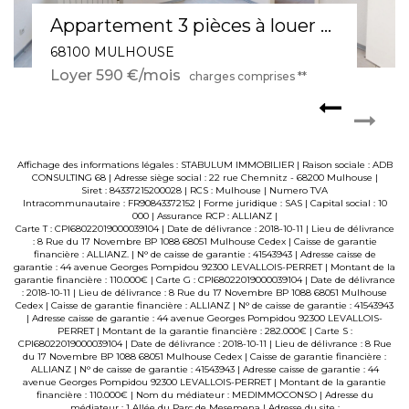
Appartement 3 pièces à louer en rez-de-chaussée à Mulhouse - Réf 566
68100 MULHOUSE
Loyer 590 €/mois
charges comprises **
Affichage des informations légales : STABULUM IMMOBILIER | Raison sociale : ADB
CONSULTING 68 | Adresse siège social : 22 rue Chemnitz - 68200 Mulhouse |
Siret : 84337215200028 | RCS : Mulhouse | Numero TVA
Intracommunautaire : FR90843372152 | Forme juridique : SAS | Capital social : 10
000 | Assurance RCP : ALLIANZ |
Carte T : CPI68022019000039104 | Date de délivrance : 2018-10-11 | Lieu de délivrance
: 8 Rue du 17 Novembre BP 1088 68051 Mulhouse Cedex | Caisse de garantie
financière : ALLIANZ. | N° de caisse de garantie : 41543943 | Adresse caisse de
garantie : 44 avenue Georges Pompidou 92300 LEVALLOIS-PERRET | Montant de la
garantie financière : 110.000€ | Carte G : CPI68022019000039104 | Date de délivrance
: 2018-10-11 | Lieu de délivrance : 8 Rue du 17 Novembre BP 1088 68051 Mulhouse
Cedex | Caisse de garantie financière : ALLIANZ | N° de caisse de garantie : 41543943
| Adresse caisse de garantie : 44 avenue Georges Pompidou 92300 LEVALLOIS-
PERRET | Montant de la garantie financière : 282.000€ | Carte S :
CPI68022019000039104 | Date de délivrance : 2018-10-11 | Lieu de délivrance : 8 Rue
du 17 Novembre BP 1088 68051 Mulhouse Cedex | Caisse de garantie financière :
ALLIANZ | N° de caisse de garantie : 41543943 | Adresse caisse de garantie : 44
avenue Georges Pompidou 92300 LEVALLOIS-PERRET | Montant de la garantie
financière : 110.000€ | Nom du médiateur : MEDIMMOCONSO | Adresse du
médiateur : 1 Allée du Parc de Mesemena | Adresse du site :