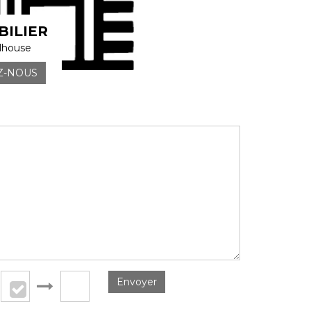
ILIER
lhouse
Z-NOUS
Envoyer