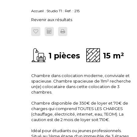
Accueil
Studio T1
Ref. : 215
Revenir aux résultats
1 pièces
15 m²
Chambre dans colocation moderne, conviviale et
spacieuse. Chambre spacieuse de 11m² recherche
un(e) colocataire dans cette colocation de 3
chambres.
Chambre disponible de 350€ de loyer et 70€ de
charges qui comprend TOUTES LES CHARGES
(chauffage, électricité, internet, eau, TEOM). La
caution est de 2 mois de loyer soit 710€.
Idéal pour étudiants ou jeunes professionnels.
Situé au 2ème étage d'un immeuble de 3 étages,