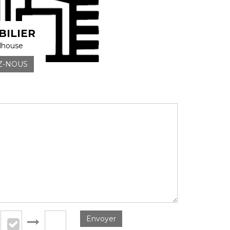
ILIER
lhouse
Z-NOUS
Envoyer