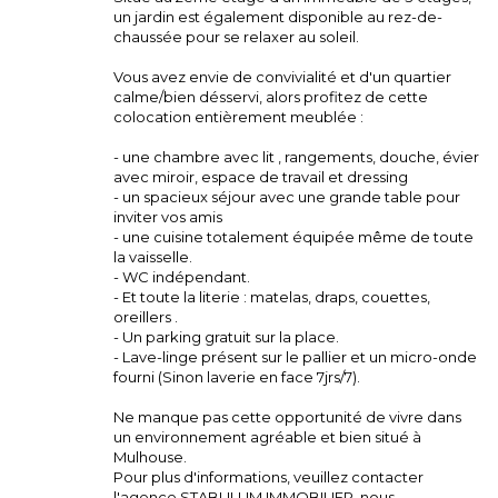
un jardin est également disponible au rez-de-
chaussée pour se relaxer au soleil.
Vous avez envie de convivialité et d'un quartier
calme/bien désservi, alors profitez de cette
colocation entièrement meublée :
- une chambre avec lit , rangements, douche, évier
avec miroir, espace de travail et dressing
- un spacieux séjour avec une grande table pour
inviter vos amis
- une cuisine totalement équipée même de toute
la vaisselle.
- WC indépendant.
- Et toute la literie : matelas, draps, couettes,
oreillers .
- Un parking gratuit sur la place.
- Lave-linge présent sur le pallier et un micro-onde
fourni (Sinon laverie en face 7jrs/7).
Ne manque pas cette opportunité de vivre dans
un environnement agréable et bien situé à
Mulhouse.
Pour plus d'informations, veuillez contacter
l'agence STABULUM IMMOBILIER, nous