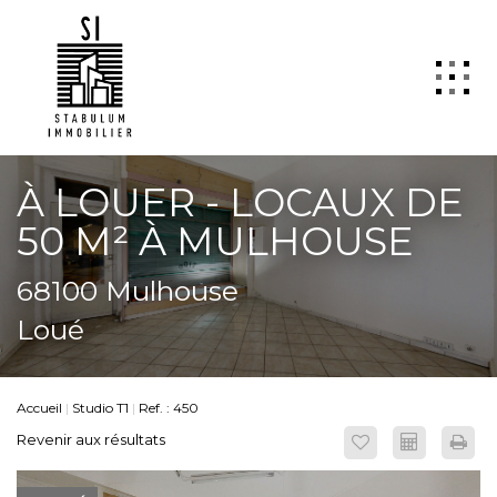
QUI SOMMES NOUS
À LOUER - LOCAUX DE
VENTE
50 M² À MULHOUSE
LOCATION
68100 Mulhouse
GESTION
Loué
TRANSACTION
Estimation
Accueil
Studio T1
Ref. : 450
SYNDIC
Revenir aux résultats
ActuCopro
CONTACT