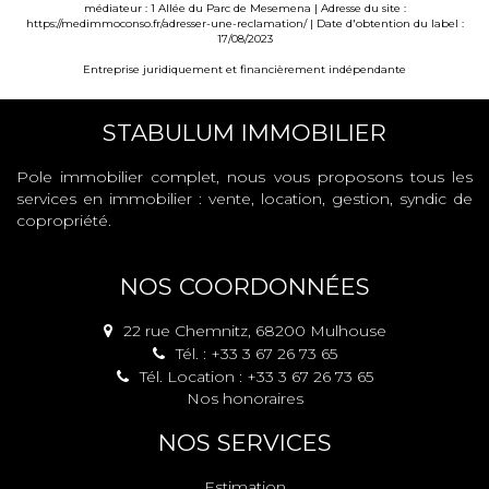
médiateur : 1 Allée du Parc de Mesemena | Adresse du site :
https://medimmoconso.fr/adresser-une-reclamation/
| Date d'obtention du label :
17/08/2023
Entreprise juridiquement et financièrement indépendante
STABULUM IMMOBILIER
Pole immobilier complet, nous vous proposons tous les
services en immobilier : vente, location, gestion, syndic de
copropriété.
NOS COORDONNÉES
22 rue Chemnitz, 68200 Mulhouse
Tél. : +33 3 67 26 73 65
Tél. Location : +33 3 67 26 73 65
Nos honoraires
NOS SERVICES
Estimation