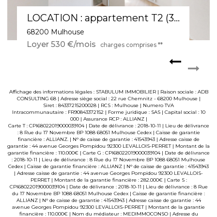
À louer : Appartement T2 meublé à Mulhouse
68200 Mulhouse
Loyer 550 €/mois
charges comprises **
Affichage des informations légales : STABULUM IMMOBILIER | Raison sociale : ADB
CONSULTING 68 | Adresse siège social : 22 rue Chemnitz - 68200 Mulhouse |
Siret : 84337215200028 | RCS : Mulhouse | Numero TVA
Intracommunautaire : FR90843372152 | Forme juridique : SAS | Capital social : 10
000 | Assurance RCP : ALLIANZ |
Carte T : CPI68022019000039104 | Date de délivrance : 2018-10-11 | Lieu de délivrance
: 8 Rue du 17 Novembre BP 1088 68051 Mulhouse Cedex | Caisse de garantie
financière : ALLIANZ. | N° de caisse de garantie : 41543943 | Adresse caisse de
garantie : 44 avenue Georges Pompidou 92300 LEVALLOIS-PERRET | Montant de la
garantie financière : 110.000€ | Carte G : CPI68022019000039104 | Date de délivrance
: 2018-10-11 | Lieu de délivrance : 8 Rue du 17 Novembre BP 1088 68051 Mulhouse
Cedex | Caisse de garantie financière : ALLIANZ | N° de caisse de garantie : 41543943
| Adresse caisse de garantie : 44 avenue Georges Pompidou 92300 LEVALLOIS-
PERRET | Montant de la garantie financière : 282.000€ | Carte S :
CPI68022019000039104 | Date de délivrance : 2018-10-11 | Lieu de délivrance : 8 Rue
du 17 Novembre BP 1088 68051 Mulhouse Cedex | Caisse de garantie financière :
ALLIANZ | N° de caisse de garantie : 41543943 | Adresse caisse de garantie : 44
avenue Georges Pompidou 92300 LEVALLOIS-PERRET | Montant de la garantie
financière : 110.000€ | Nom du médiateur : MEDIMMOCONSO | Adresse du