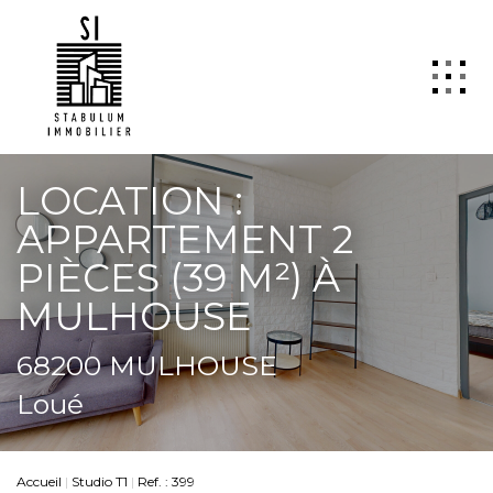
QUI SOMMES NOUS
LOCATION :
VENTE
APPARTEMENT 2
LOCATION
PIÈCES (39 M²) À
GESTION
MULHOUSE
TRANSACTION
68200 MULHOUSE
Estimation
Loué
SYNDIC
ActuCopro
CONTACT
Accueil
Studio T1
Ref. : 399