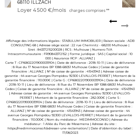
68270 WITTENHEIM
Loyer 630 €/mois
charges comprises **
Affichage des informations légales : STABULUM IMMOBILIER | Raison sociale : ADB
CONSULTING 68 | Adresse siège social : 22 rue Chemnitz - 68200 Mulhouse |
Siret : 84337215200028 | RCS : Mulhouse | Numero TVA
Intracommunautaire : FR90843372152 | Forme juridique : SAS | Capital social : 10
000 | Assurance RCP : ALLIANZ |
Carte T : CPI68022019000039104 | Date de délivrance : 2018-10-11 | Lieu de délivrance
: 8 Rue du 17 Novembre BP 1088 68051 Mulhouse Cedex | Caisse de garantie
financière : ALLIANZ. | N° de caisse de garantie : 41543943 | Adresse caisse de
garantie : 44 avenue Georges Pompidou 92300 LEVALLOIS-PERRET | Montant de la
garantie financière : 110.000€ | Carte G : CPI68022019000039104 | Date de délivrance
: 2018-10-11 | Lieu de délivrance : 8 Rue du 17 Novembre BP 1088 68051 Mulhouse
Cedex | Caisse de garantie financière : ALLIANZ | N° de caisse de garantie : 41543943
| Adresse caisse de garantie : 44 avenue Georges Pompidou 92300 LEVALLOIS-
PERRET | Montant de la garantie financière : 282.000€ | Carte S :
CPI68022019000039104 | Date de délivrance : 2018-10-11 | Lieu de délivrance : 8 Rue
du 17 Novembre BP 1088 68051 Mulhouse Cedex | Caisse de garantie financière :
ALLIANZ | N° de caisse de garantie : 41543943 | Adresse caisse de garantie : 44
avenue Georges Pompidou 92300 LEVALLOIS-PERRET | Montant de la garantie
financière : 110.000€ | Nom du médiateur : MEDIMMOCONSO | Adresse du
médiateur : 1 Allée du Parc de Mesemena | Adresse du site :
https://medimmoconso.fr/adresser-une-reclamation/
| Date d'obtention du label :
17/08/2023