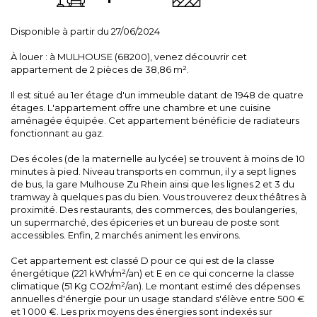
Disponible à partir du 27/06/2024
À louer : à MULHOUSE (68200), venez découvrir cet
appartement de 2 pièces de 38,86 m².
Il est situé au 1er étage d'un immeuble datant de 1948 de quatre
étages. L'appartement offre une chambre et une cuisine
aménagée équipée. Cet appartement bénéficie de radiateurs
fonctionnant au gaz.
Des écoles (de la maternelle au lycée) se trouvent à moins de 10
minutes à pied. Niveau transports en commun, il y a sept lignes
de bus, la gare Mulhouse Zu Rhein ainsi que les lignes 2 et 3 du
tramway à quelques pas du bien. Vous trouverez deux théâtres à
proximité. Des restaurants, des commerces, des boulangeries,
un supermarché, des épiceries et un bureau de poste sont
accessibles. Enfin, 2 marchés animent les environs.
Cet appartement est classé D pour ce qui est de la classe
énergétique (221 kWh/m²/an) et E en ce qui concerne la classe
climatique (51 Kg CO2/m²/an). Le montant estimé des dépenses
annuelles d'énergie pour un usage standard s'élève entre 500 €
et 1 000 €. Les prix moyens des énergies sont indexés sur