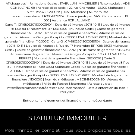
Affichage des informations légales : STABULUM IMMOBILIER | Raison sociale : ADB
CONSULTING 68 | Adresse siège social : 22 rue Chemnitz - 68200 Mulhouse |
Siret : 84337215200028 | RCS : Mulhouse | Numero TVA
Intracommunautaire : FR90843372152 | Forme juridique : SAS | Capital social : 10
000 | Assurance RCP : ALLIANZ |
Carte T : CPI68022019000039104 | Date de délivrance : 2018-10-11 | Lieu de délivrance
: 8 Rue du 17 Novembre BP 1088 68051 Mulhouse Cedex | Caisse de garantie
financière : ALLIANZ. | N° de caisse de garantie : 41543943 | Adresse caisse de
garantie : 44 avenue Georges Pompidou 92300 LEVALLOIS-PERRET | Montant de la
garantie financière : 110.000€ | Carte G : CPI68022019000039104 | Date de délivrance
: 2018-10-11 | Lieu de délivrance : 8 Rue du 17 Novembre BP 1088 68051 Mulhouse
Cedex | Caisse de garantie financière : ALLIANZ | N° de caisse de garantie : 41543943
| Adresse caisse de garantie : 44 avenue Georges Pompidou 92300 LEVALLOIS-
PERRET | Montant de la garantie financière : 282.000€ | Carte S :
CPI68022019000039104 | Date de délivrance : 2018-10-11 | Lieu de délivrance : 8 Rue
du 17 Novembre BP 1088 68051 Mulhouse Cedex | Caisse de garantie financière :
ALLIANZ | N° de caisse de garantie : 41543943 | Adresse caisse de garantie : 44
avenue Georges Pompidou 92300 LEVALLOIS-PERRET | Montant de la garantie
financière : 110.000€ | Nom du médiateur : MEDIMMOCONSO | Adresse du
médiateur : 1 Allée du Parc de Mesemena | Adresse du site :
https://medimmoconso.fr/adresser-une-reclamation/
| Date d'obtention du label :
17/08/2023
Entreprise juridiquement et financièrement indépendante
STABULUM IMMOBILIER
Pole immobilier complet, nous vous proposons tous les