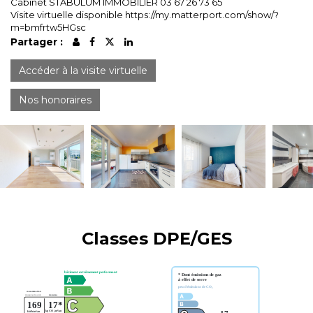
Cabinet STABULUM IMMOBILIER 03 67 26 73 65
Visite virtuelle disponible https://my.matterport.com/show/?
m=bmfrtw5HGsc
Partager :
Accéder à la visite virtuelle
Nos honoraires
Classes DPE/GES