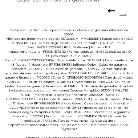
charges comprises **
Ce bien fait partie d'une copropriété de 30 lots.Les charges annuelles sont de
2300€.
Affichage des informations légales : STABULUM IMMOBILIER | Raison sociale : ADB
CONSULTING 68 | Adresse siège social : 22 rue Chemnitz - 68200 Mulhouse |
Siret : 84337215200028 | RCS : Mulhouse | Numero TVA
Intracommunautaire : FR90843372152 | Forme juridique : SAS | Capital social : 10
000 | Assurance RCP : ALLIANZ |
Carte T : CPI68022019000039104 | Date de délivrance : 2018-10-11 | Lieu de délivrance
: 8 Rue du 17 Novembre BP 1088 68051 Mulhouse Cedex | Caisse de garantie
financière : ALLIANZ. | N° de caisse de garantie : 41543943 | Adresse caisse de
garantie : 44 avenue Georges Pompidou 92300 LEVALLOIS-PERRET | Montant de la
garantie financière : 110.000€ | Carte G : CPI68022019000039104 | Date de délivrance
: 2018-10-11 | Lieu de délivrance : 8 Rue du 17 Novembre BP 1088 68051 Mulhouse
Cedex | Caisse de garantie financière : ALLIANZ | N° de caisse de garantie : 41543943
| Adresse caisse de garantie : 44 avenue Georges Pompidou 92300 LEVALLOIS-
PERRET | Montant de la garantie financière : 282.000€ | Carte S :
CPI68022019000039104 | Date de délivrance : 2018-10-11 | Lieu de délivrance : 8 Rue
du 17 Novembre BP 1088 68051 Mulhouse Cedex | Caisse de garantie financière :
ALLIANZ | N° de caisse de garantie : 41543943 | Adresse caisse de garantie : 44
avenue Georges Pompidou 92300 LEVALLOIS-PERRET | Montant de la garantie
financière : 110.000€ | Nom du médiateur : MEDIMMOCONSO | Adresse du
médiateur : 1 Allée du Parc de Mesemena | Adresse du site :
https://medimmoconso.fr/adresser-une-reclamation/
| Date d'obtention du label :
17/08/2023
Entreprise juridiquement et financièrement indépendante