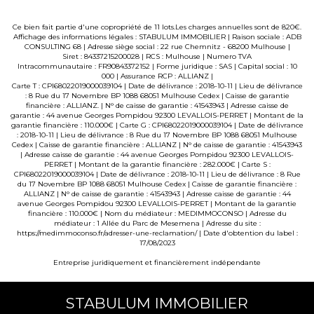
Ce bien fait partie d'une copropriété de 11 lots.Les charges annuelles sont de 820€.
Affichage des informations légales : STABULUM IMMOBILIER | Raison sociale : ADB
CONSULTING 68 | Adresse siège social : 22 rue Chemnitz - 68200 Mulhouse |
Siret : 84337215200028 | RCS : Mulhouse | Numero TVA
Intracommunautaire : FR90843372152 | Forme juridique : SAS | Capital social : 10
000 | Assurance RCP : ALLIANZ |
Carte T : CPI68022019000039104 | Date de délivrance : 2018-10-11 | Lieu de délivrance
: 8 Rue du 17 Novembre BP 1088 68051 Mulhouse Cedex | Caisse de garantie
financière : ALLIANZ. | N° de caisse de garantie : 41543943 | Adresse caisse de
garantie : 44 avenue Georges Pompidou 92300 LEVALLOIS-PERRET | Montant de la
garantie financière : 110.000€ | Carte G : CPI68022019000039104 | Date de délivrance
: 2018-10-11 | Lieu de délivrance : 8 Rue du 17 Novembre BP 1088 68051 Mulhouse
Cedex | Caisse de garantie financière : ALLIANZ | N° de caisse de garantie : 41543943
| Adresse caisse de garantie : 44 avenue Georges Pompidou 92300 LEVALLOIS-
PERRET | Montant de la garantie financière : 282.000€ | Carte S :
CPI68022019000039104 | Date de délivrance : 2018-10-11 | Lieu de délivrance : 8 Rue
du 17 Novembre BP 1088 68051 Mulhouse Cedex | Caisse de garantie financière :
ALLIANZ | N° de caisse de garantie : 41543943 | Adresse caisse de garantie : 44
avenue Georges Pompidou 92300 LEVALLOIS-PERRET | Montant de la garantie
financière : 110.000€ | Nom du médiateur : MEDIMMOCONSO | Adresse du
médiateur : 1 Allée du Parc de Mesemena | Adresse du site :
https://medimmoconso.fr/adresser-une-reclamation/
| Date d'obtention du label :
17/08/2023
Entreprise juridiquement et financièrement indépendante
STABULUM IMMOBILIER