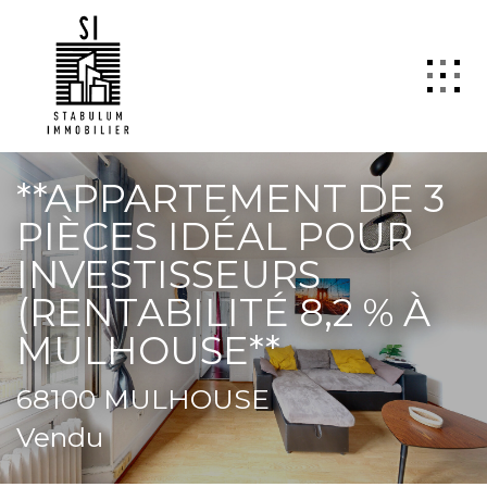
QUI SOMMES NOUS
**APPARTEMENT DE 3
VENTE
PIÈCES IDÉAL POUR
LOCATION
INVESTISSEURS
GESTION
(RENTABILITÉ 8,2 % À
MULHOUSE**
TRANSACTION
Estimation
68100 MULHOUSE
SYNDIC
Vendu
ActuCopro
CONTACT