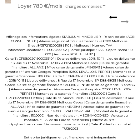
Loyer 780 €/mois
charges comprises **
Affichage des informations légales : STABULUM IMMOBILIER | Raison sociale : ADB
CONSULTING 68 | Adresse siège social : 22 rue Chemnitz - 68200 Mulhouse |
Siret : 84337215200028 | RCS : Mulhouse | Numero TVA
Intracommunautaire : FR90843372152 | Forme juridique : SAS | Capital social : 10
000 | Assurance RCP : ALLIANZ |
Carte T : CPI68022019000039104 | Date de délivrance : 2018-10-11 | Lieu de délivrance
: 8 Rue du 17 Novembre BP 1088 68051 Mulhouse Cedex | Caisse de garantie
financière : ALLIANZ. | N° de caisse de garantie : 41543943 | Adresse caisse de
garantie : 44 avenue Georges Pompidou 92300 LEVALLOIS-PERRET | Montant de la
garantie financière : 110.000€ | Carte G : CPI68022019000039104 | Date de délivrance
: 2018-10-11 | Lieu de délivrance : 8 Rue du 17 Novembre BP 1088 68051 Mulhouse
Cedex | Caisse de garantie financière : ALLIANZ | N° de caisse de garantie : 41543943
| Adresse caisse de garantie : 44 avenue Georges Pompidou 92300 LEVALLOIS-
PERRET | Montant de la garantie financière : 282.000€ | Carte S :
CPI68022019000039104 | Date de délivrance : 2018-10-11 | Lieu de délivrance : 8 Rue
du 17 Novembre BP 1088 68051 Mulhouse Cedex | Caisse de garantie financière :
ALLIANZ | N° de caisse de garantie : 41543943 | Adresse caisse de garantie : 44
avenue Georges Pompidou 92300 LEVALLOIS-PERRET | Montant de la garantie
financière : 110.000€ | Nom du médiateur : MEDIMMOCONSO | Adresse du
médiateur : 1 Allée du Parc de Mesemena | Adresse du site :
https://medimmoconso.fr/adresser-une-reclamation/
| Date d'obtention du label :
17/08/2023
Entreprise juridiquement et financièrement indépendante