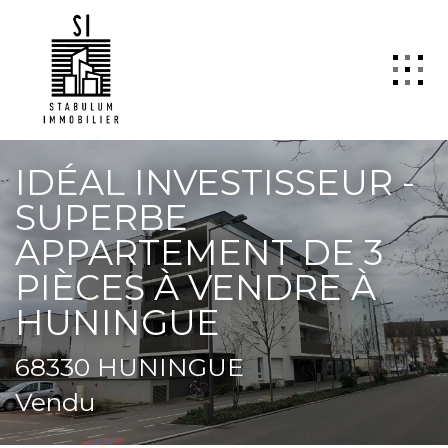
QUI SOMMES NOUS
IDÉAL INVESTISSEUR -
VENTE
SUPERBE
LOCATION
APPARTEMENT DE 3
GESTION
PIÈCES À VENDRE À
HUNINGUE
TRANSACTION
Estimation
68330 HUNINGUE
SYNDIC
Vendu
ActuCopro
CONTACT