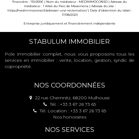
financière : 110.000€ | Nom du médiateur : MEDIMMOCONSO | Adresse du
médiateur : 1 Allée du Parc de Mesemena | Adresse du site :
https://medimmoconso.fr/adresser-une-reclamation/
| Date d'obtention du label :
17/08/2023
Entreprise juridiquement et financièrement indépendante
STABULUM IMMOBILIER
Pole immobilier complet, nous vous proposons tous les
services en immobilier : vente, location, gestion, syndic de
copropriété.
NOS COORDONNÉES
22 rue Chemnitz, 68200 Mulhouse
Tél. : +33 3 67 26 73 65
Tél. Location : +33 3 67 26 73 65
Nos honoraires
NOS SERVICES