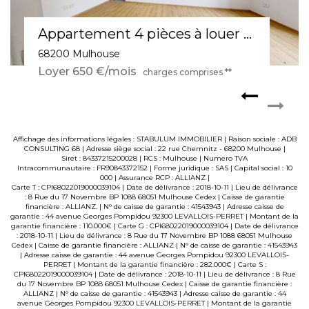
Appartement 3 pièces à louer à Mulhouse - Confort et tranquillité au 1er étage
68100 MULHOUSE
Loyer 590 €/mois
charges comprises **
Affichage des informations légales : STABULUM IMMOBILIER | Raison sociale : ADB
CONSULTING 68 | Adresse siège social : 22 rue Chemnitz - 68200 Mulhouse |
Siret : 84337215200028 | RCS : Mulhouse | Numero TVA
Intracommunautaire : FR90843372152 | Forme juridique : SAS | Capital social : 10
000 | Assurance RCP : ALLIANZ |
Carte T : CPI68022019000039104 | Date de délivrance : 2018-10-11 | Lieu de délivrance
: 8 Rue du 17 Novembre BP 1088 68051 Mulhouse Cedex | Caisse de garantie
financière : ALLIANZ. | N° de caisse de garantie : 41543943 | Adresse caisse de
garantie : 44 avenue Georges Pompidou 92300 LEVALLOIS-PERRET | Montant de la
garantie financière : 110.000€ | Carte G : CPI68022019000039104 | Date de délivrance
: 2018-10-11 | Lieu de délivrance : 8 Rue du 17 Novembre BP 1088 68051 Mulhouse
Cedex | Caisse de garantie financière : ALLIANZ | N° de caisse de garantie : 41543943
| Adresse caisse de garantie : 44 avenue Georges Pompidou 92300 LEVALLOIS-
PERRET | Montant de la garantie financière : 282.000€ | Carte S :
CPI68022019000039104 | Date de délivrance : 2018-10-11 | Lieu de délivrance : 8 Rue
du 17 Novembre BP 1088 68051 Mulhouse Cedex | Caisse de garantie financière :
ALLIANZ | N° de caisse de garantie : 41543943 | Adresse caisse de garantie : 44
avenue Georges Pompidou 92300 LEVALLOIS-PERRET | Montant de la garantie