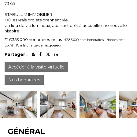
73 65.
STABULUM IMMOBILIER
Où les vrais projets prennent vie.
Un lieu de vie lumineux, apaisant prêt à accueillir une nouvelle
histoire.
** €353 000
honoraires inclus
|
|
€335 000
hors honoraires
Honoraires :
5.37% TTC à la charge de l'acquéreur
Partager :
Accéder à la visite virtuelle
Nos honoraires
GÉNÉRAL