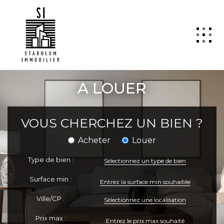
QUI SOMMES NOUS
A LOUER
VENTE
LOCATION
VOUS CHERCHEZ UN BIEN ?
GESTION
Acheter
Louer
TRANSACTION
Type de bien :
Sélectionnez un type de bien
Estimation
Surface min :
SYNDIC
Ville/CP :
ActuCopro
Sélectionnez une localisation
Prix max :
CONTACT