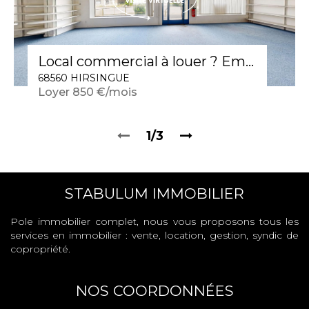
Local commercial à louer ? Emplacement stratégique à Hirsingue
68560 HIRSINGUE
Loyer 850 €/mois
1/3
STABULUM IMMOBILIER
Pole immobilier complet, nous vous proposons tous les
services en immobilier : vente, location, gestion, syndic de
copropriété.
NOS COORDONNÉES