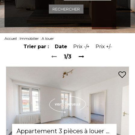
ESPACE CLIENTS
+ Plus de critères
Accueil
Immobilier
A louer
Trier par :
Date
Prix -/+
Prix +/-
1/3
Appartement 3 pièces à louer à Mulhouse - Confort et tranquillité au 1er étage